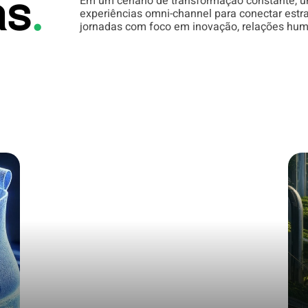
Em um cenário de transformação constante, un
as
.
experiências omni-channel para conectar estra
jornadas com foco em inovação, relações hum