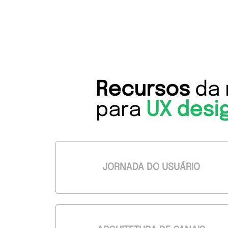
Recursos
da 
para
UX desi
JORNADA DO USUÁRIO